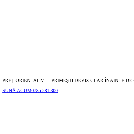
PREȚ ORIENTATIV — PRIMEȘTI DEVIZ CLAR ÎNAINTE DE
SUNĂ ACUM
0785 281 300
Nu completa acest câmp
1
·
CONTACT
2
·
RAMPA
3
·
MAȘINA