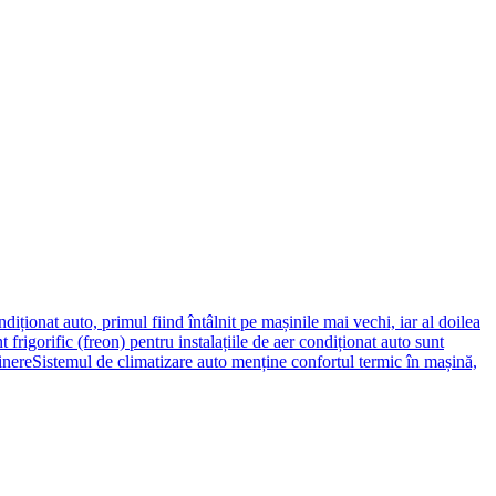
iționat auto, primul fiind întâlnit pe mașinile mai vechi, iar al doilea
t frigorific (freon) pentru instalațiile de aer condiționat auto sunt
inere
Sistemul de climatizare auto menține confortul termic în mașină,