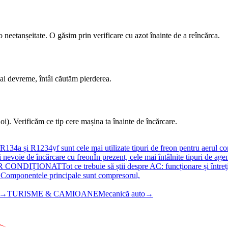
 neetanșeitate. O găsim prin verificare cu azot înainte de a reîncărca.
ai devreme, întâi căutăm pierderea.
). Verificăm ce tip cere mașina ta înainte de încărcare.
R134a și R1234yf sunt cele mai utilizate tipuri de freon pentru aerul cond
 nevoie de încărcare cu freon
În prezent, cele mai întâlnite tipuri de agen
R CONDIȚIONAT
Tot ce trebuie să știi despre AC: funcționare și întreț
ul. Componentele principale sunt compresorul,
→
TURISME & CAMIOANE
Mecanică auto
→