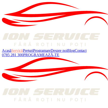
Acasă
Servicii
Prețuri
Programare
Despre noi
Blog
Contact
0785 281 300
PROGRAMEAZĂ-TE