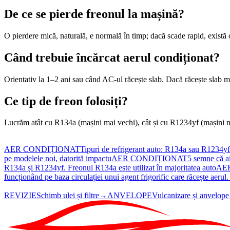
De ce se pierde freonul la mașină?
O pierdere mică, naturală, e normală în timp; dacă scade rapid, există o
Când trebuie încărcat aerul condiționat?
Orientativ la 1–2 ani sau când AC-ul răcește slab. Dacă răcește slab m
Ce tip de freon folosiți?
Lucrăm atât cu R134a (mașini mai vechi), cât și cu R1234yf (mașini noi
AER CONDIȚIONAT
Tipuri de refrigerant auto: R134a sau R1234yf
pe modelele noi, datorită impactu
AER CONDIȚIONAT
5 semne că ai
R134a și R1234yf. Freonul R134a este utilizat în majoritatea auto
AE
funcționând pe baza circulației unui agent frigorific care răcește aer
REVIZIE
Schimb ulei și filtre
→
ANVELOPE
Vulcanizare și anvelope