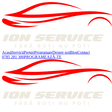
Acasă
Servicii
Prețuri
Programare
Despre noi
Blog
Contact
0785 281 300
PROGRAMEAZĂ-TE