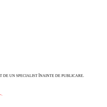
rile anterioare.
ghere a Prelucrării Datelor cu Caracter Personal (ANSPDCP), B-dul G
 DE UN SPECIALIST ÎNAINTE DE PUBLICARE.