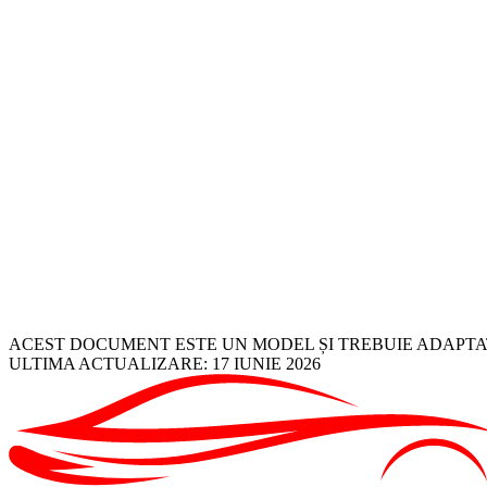
✦
Dreptul de acces la datele tale și de a primi o copie.
✦
Dreptul la rectificarea datelor inexacte.
✦
Dreptul la ștergere („dreptul de a fi uitat").
✦
Dreptul la restricționarea prelucrării și dreptul la opoziție.
✦
Dreptul la portabilitatea datelor.
✦
Dreptul de a-ți retrage oricând consimțământul, fără a afecta prelucră
✦
Dreptul de a depune plângere la Autoritatea Națională de Suprave
ACEST DOCUMENT ESTE UN MODEL ȘI TREBUIE ADAPTAT
ULTIMA ACTUALIZARE:
17 IUNIE 2026