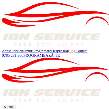
Acasă
Servicii
Prețuri
Programare
Despre noi
Blog
Contact
0785 281 300
PROGRAMEAZĂ-TE
MENIU