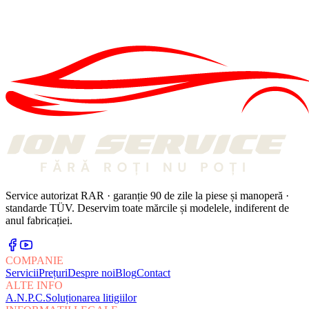
07 IUN. 2026
AER CONDIȚIONAT
AER CONDIȚIONAT
·
4 MIN
Tot ce trebuie să știi despre AC: funcționare și întreținere
09 IUL. 2025
Service autorizat RAR · garanție 90 de zile la piese și manoperă ·
standarde TÜV. Deservim toate mărcile și modelele, indiferent de
anul fabricației.
COMPANIE
Servicii
Prețuri
Despre noi
Blog
Contact
ALTE INFO
A.N.P.C.
Soluționarea litigiilor