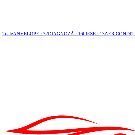
Toate
ANVELOPE · 32
DIAGNOZĂ · 16
PIESE · 13
AER CONDIȚI
SUSPENSIE
SUSPENSIE
·
5 MIN
Test jocuri în articulații: Siguranța ta și sănătatea mașinii tale
O poveste despre un „cloncănit” care putea costa o avere Era o dimineaț
19 IAN. 2026
SUSPENSIE
SUSPENSIE
·
5 MIN
Standul de detectare a jocurilor pentru autoturisme – siguranță, precizi
Introducere: când „merge și-așa” nu mai merge În fiecare zi, sute de a
01 SEPT. 2025