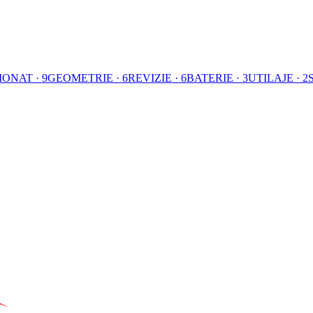
ONAT · 9
GEOMETRIE · 6
REVIZIE · 6
BATERIE · 3
UTILAJE · 2
ă de vineri, tipul de zi în care abia aștepți să termini munca și să plec
e și încredere
utoturisme străbat drumurile din Craiova, Oltenia și nu numai. Fie că me