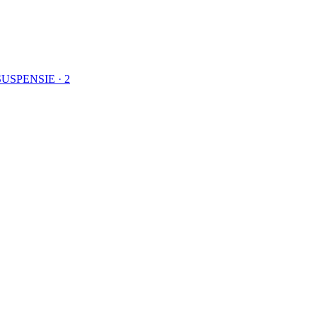
SUSPENSIE · 2
i cu familia spre munte. Andrei, un
rgi la muncă, duci copiii la școală sa