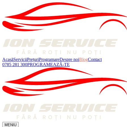
Acasă
Servicii
Prețuri
Programare
Despre noi
Blog
Contact
0785 281 300
PROGRAMEAZĂ-TE
MENIU