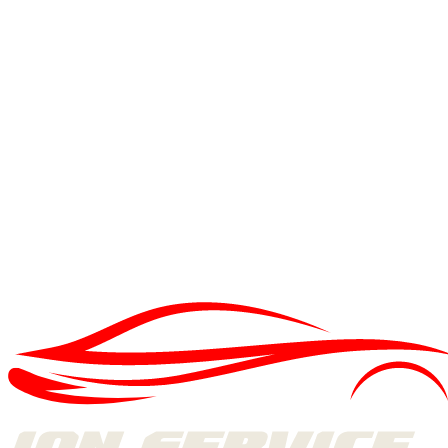
IS
Echipa Ion Service
MECANICI CU EXPERIENȚĂ DIN 1998
Mașina ta are nevoie de o verificare?
VEZI SERVICIUL:
VULCANIZARE ȘI ANVELOPE
→
PROGRAMEAZĂ-TE ONLINE
→
ANVELOPE
ANVELOPE
·
5 MIN
Anvelope de iarnă când încă nu a nins – mit periculos și fals
02 DEC. 2025
ANVELOPE
ANVELOPE
·
5 MIN
❄️ Povestea a două anvelope surori: Sebring Snow și Michelin Alpin
6
18 NOV. 2025