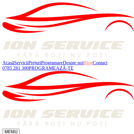
Acasă
Servicii
Prețuri
Programare
Despre noi
Blog
Contact
0785 281 300
PROGRAMEAZĂ-TE
MENIU