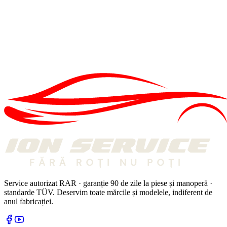
ANVELOPE
ANVELOPE
·
5 MIN
Anvelope de iarnă când încă nu a nins – mit periculos și fals
02 DEC. 2025
ANVELOPE
ANVELOPE
·
5 MIN
De ce merită să schimbi anvelopele de iarnă mai devreme
29 OCT. 2025
Service autorizat RAR · garanție 90 de zile la piese și manoperă ·
standarde TÜV. Deservim toate mărcile și modelele, indiferent de
anul fabricației.