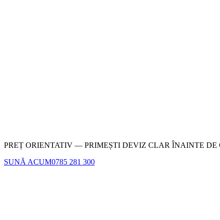
PREȚ ORIENTATIV — PRIMEȘTI DEVIZ CLAR ÎNAINTE DE
SUNĂ ACUM
0785 281 300
Nu completa acest câmp
1
·
CONTACT
2
·
RAMPA