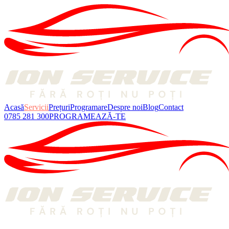
Acasă
Servicii
Prețuri
Programare
Despre noi
Blog
Contact
0785 281 300
PROGRAMEAZĂ-TE