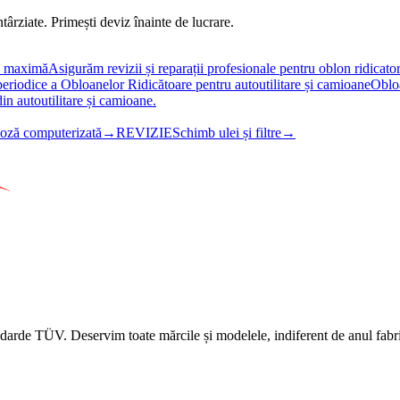
târziate. Primești deviz înainte de lucrare.
ță maximă
Asigurăm revizii și reparații profesionale pentru oblon ridicator
periodice a Obloanelor Ridicătoare pentru autoutilitare și camioane
Obloa
din autoutilitare și camioane.
oză computerizată
→
REVIZIE
Schimb ulei și filtre
→
ndarde TÜV. Deservim toate mărcile și modelele, indiferent de anul fabri