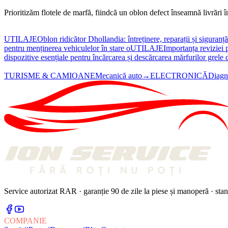
Prioritizăm flotele de marfă, fiindcă un oblon defect înseamnă livrări în
UTILAJE
Oblon ridicător Dhollandia: întreținere, reparații și siguran
pentru menținerea vehiculelor în stare o
UTILAJE
Importanța reviziei 
dispozitive esențiale pentru încărcarea și descărcarea mărfurilor grele 
TURISME & CAMIOANE
Mecanică auto
→
ELECTRONICĂ
Diagn
Service autorizat RAR · garanție 90 de zile la piese și manoperă · sta
COMPANIE