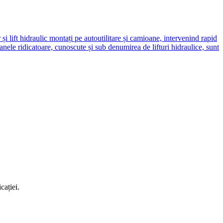
 și lift hidraulic montați pe autoutilitare și camioane, intervenind rapid
nele ridicatoare, cunoscute și sub denumirea de lifturi hidraulice, sunt
cației.