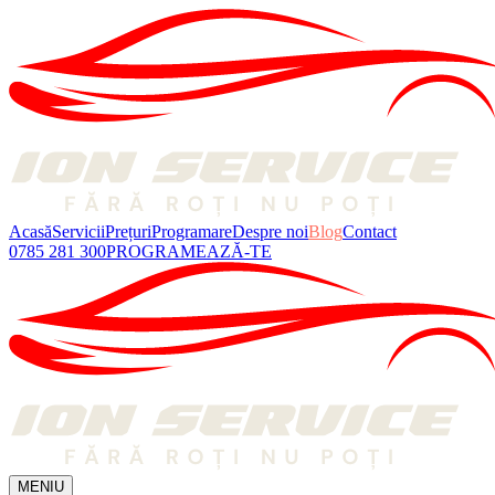
Acasă
Servicii
Prețuri
Programare
Despre noi
Blog
Contact
0785 281 300
PROGRAMEAZĂ-TE
MENIU