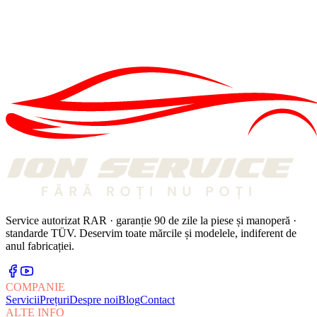
Anvelope de vara și secretul pentru a le prelungi viața
23 APR. 2026
GEOMETRIE
GEOMETRIE
·
3 MIN
Geometria roților reduce costuri
07 FEB. 2025
Service autorizat RAR · garanție 90 de zile la piese și manoperă ·
standarde TÜV. Deservim toate mărcile și modelele, indiferent de
anul fabricației.
COMPANIE
Servicii
Prețuri
Despre noi
Blog
Contact
ALTE INFO