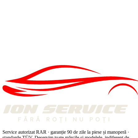
IS
Echipa Ion Service
MECANICI CU EXPERIENȚĂ DIN 1998
Mașina ta are nevoie de o verificare?
VEZI SERVICIUL:
DIAGNOZĂ COMPUTERIZATĂ
→
PROGRAMEAZĂ-TE ONLINE
→
DIAGNOZĂ
DIAGNOZĂ
·
6 MIN
Diagnoză auto 360°
13 APR. 2026
DIAGNOZĂ
DIAGNOZĂ
·
2 MIN
De ce moare bateria auto
27 IAN. 2026
Service autorizat RAR · garanție 90 de zile la piese și manoperă ·
standarde TÜV. Deservim toate mărcile și modelele, indiferent de