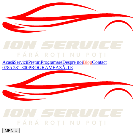
Acasă
Servicii
Prețuri
Programare
Despre noi
Blog
Contact
0785 281 300
PROGRAMEAZĂ-TE
MENIU